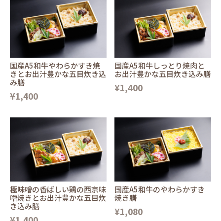
国産A5和牛やわらかすき焼
国産A5和牛しっとり焼肉と
きとお出汁豊かな五目炊き込
お出汁豊かな五目炊き込み膳
み膳
¥1,400
¥1,400
極味噌の香ばしい鶏の西京味
国産A5和牛のやわらかすき
噌焼きとお出汁豊かな五目炊
焼き膳
き込み膳
¥1,080
¥1,400