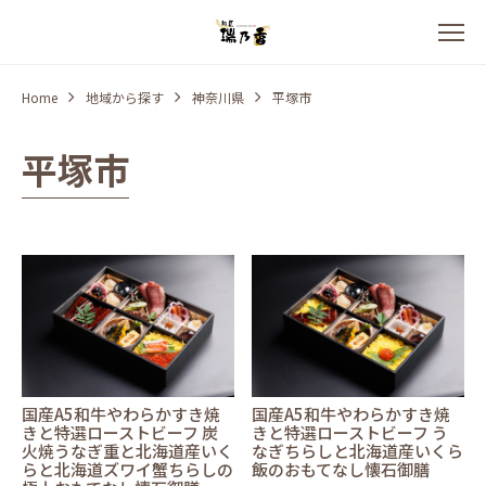
Home
地域から探す
神奈川県
平塚市
平塚市
国産A5和牛やわらかすき焼
国産A5和牛やわらかすき焼
きと特選ローストビーフ 炭
きと特選ローストビーフ う
火焼うなぎ重と北海道産いく
なぎちらしと北海道産いくら
らと北海道ズワイ蟹ちらしの
飯のおもてなし懐石御膳