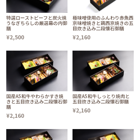
特選ローストビーフと炭火焼
極味噌使用のふんわり赤魚西
うなぎちらしの厳選幕の内御
京味噌焼きと鶏西京焼きの五
膳
目炊き込み二段懐石御膳
¥2,500
¥2,160
国産A5和牛やわらかすき焼
国産A5和牛しっとり焼肉と
きと五目炊き込み二段懐石御
五目炊き込み二段懐石御膳
膳
¥2,160
¥2,160