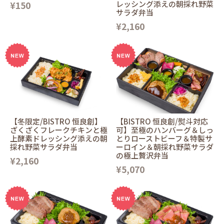
¥150
レッシング添えの朝採れ野菜
サラダ弁当
¥2,160
【冬限定/BISTRO 恒良創】
【BISTRO 恒良創/熨斗対応
ざくざくフレークチキンと極
可】至極のハンバーグ＆しっ
上酵素ドレッシング添えの朝
とりローストビーフ＆特製サ
採れ野菜サラダ弁当
ーロイン＆朝採れ野菜サラダ
の極上贅沢弁当
¥2,160
¥5,070