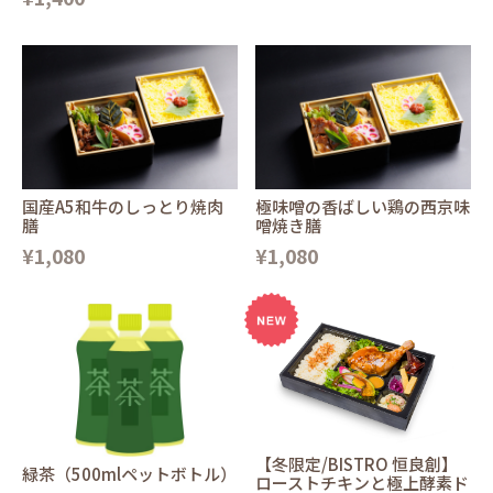
国産A5和牛のしっとり焼肉
極味噌の香ばしい鶏の西京味
膳
噌焼き膳
¥1,080
¥1,080
【冬限定/BISTRO 恒良創】
緑茶（500mlペットボトル）
ローストチキンと極上酵素ド