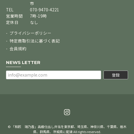
市
TEL
070-9470-4221
営業時間
7時-19時
定休日
なし
プライバシーポリシー
特定商取引法に基づく表記
会員規約
NEWS LETTER
登録
© 「和匠 瑞乃香」高級仕出し弁当を東京都、埼玉県、神奈川県、千葉県、栃木
県、群馬県、茨城県に配達 All rights reserved.