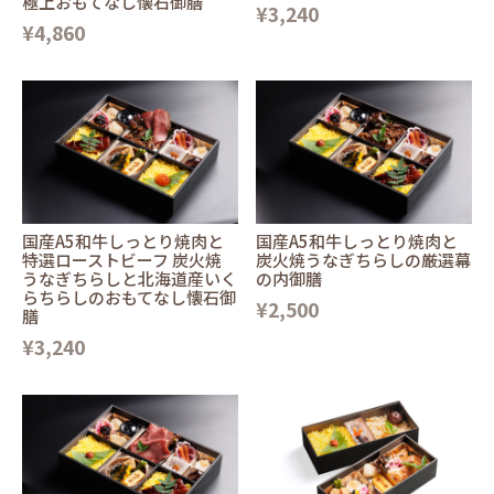
極上おもてなし懐石御膳
¥3,240
¥4,860
国産A5和牛しっとり焼肉と
国産A5和牛しっとり焼肉と
特選ローストビーフ 炭火焼
炭火焼うなぎちらしの厳選幕
うなぎちらしと北海道産いく
の内御膳
らちらしのおもてなし懐石御
¥2,500
膳
¥3,240