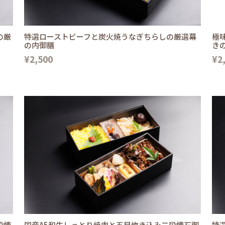
の厳
特選ローストビーフと炭火焼うなぎちらしの厳選幕
極
の内御膳
き
¥2,500
¥2
段懐
国産A5和牛しっとり焼肉と五目炊き込み二段懐石御
特