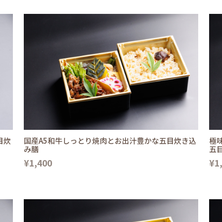
目炊
国産A5和牛しっとり焼肉とお出汁豊かな五目炊き込
極
み膳
五
¥1,400
¥1