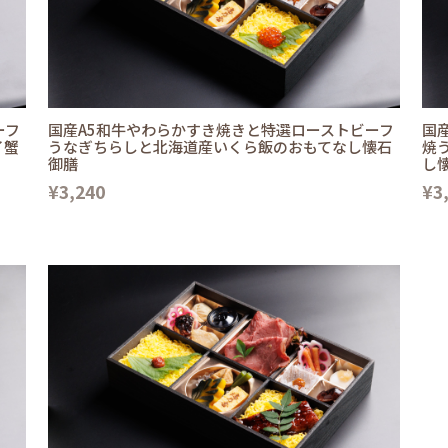
ーフ
国産A5和牛やわらかすき焼きと特選ローストビーフ
国
イ蟹
うなぎちらしと北海道産いくら飯のおもてなし懐石
焼
御膳
し
¥3,240
¥3