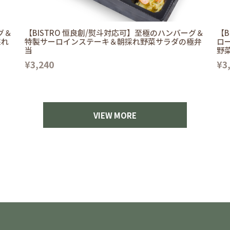
グ＆
【BISTRO 恒良創/熨斗対応可】至極のハンバーグ＆
【B
採れ
特製サーロインステーキ＆朝採れ野菜サラダの極弁
ロ
当
野
¥3,240
¥3
VIEW MORE