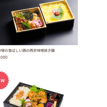
味噌の香ばしい鶏の西京味噌焼き膳
,080