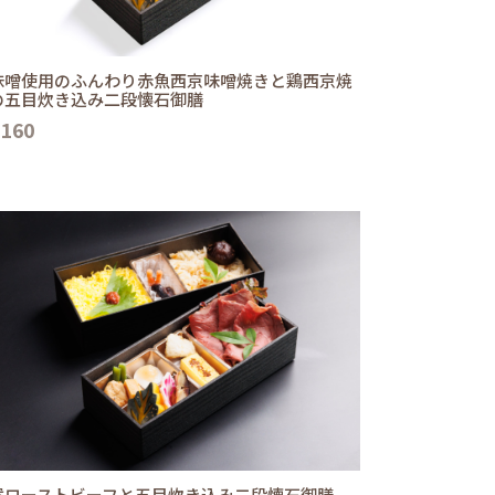
味噌使用のふんわり赤魚西京味噌焼きと鶏西京焼
の五目炊き込み二段懐石御膳
,160
選ローストビーフと五目炊き込み二段懐石御膳