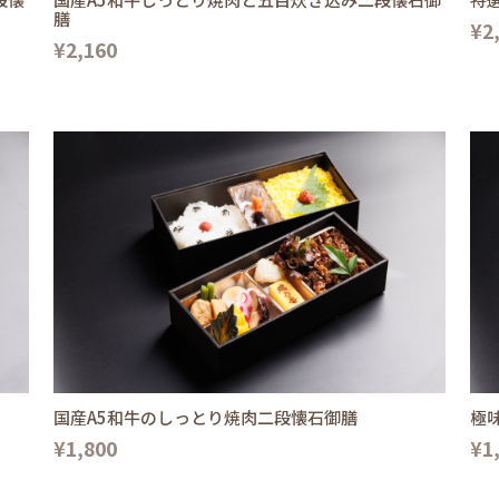
膳
¥2
¥2,160
国産A5和牛のしっとり焼肉二段懐石御膳
極
¥1,800
¥1