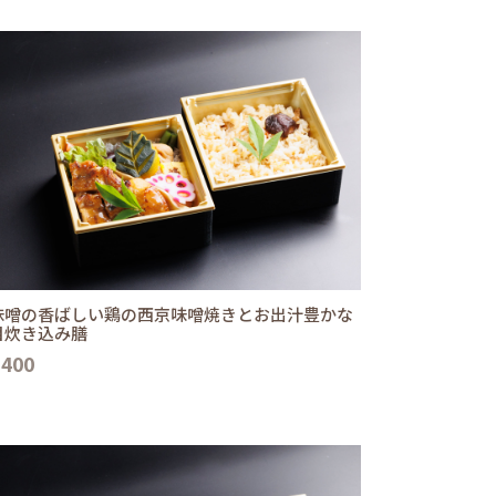
味噌の香ばしい鶏の西京味噌焼きとお出汁豊かな
目炊き込み膳
,400