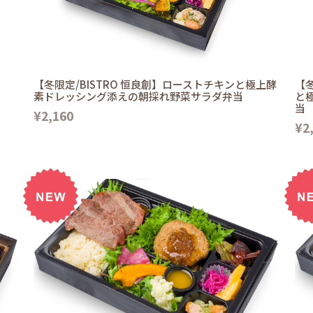
【冬限定/BISTRO 恒良創】ローストチキンと極上酵
【冬
素ドレッシング添えの朝採れ野菜サラダ弁当
と
当
¥2,160
¥2