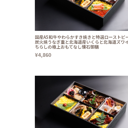
国産A5和牛やわらかすき焼きと特選ローストビ
炭火焼うなぎ重と北海道産いくらと北海道ズワ
ちらしの極上おもてなし懐石御膳
¥4,860