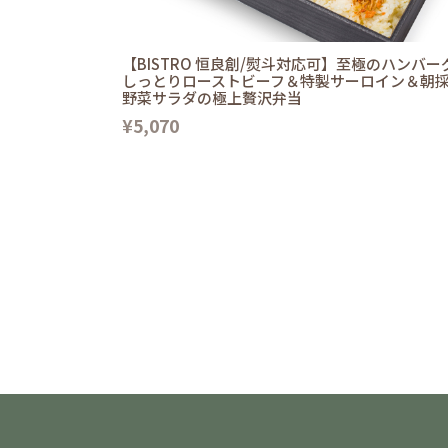
【BISTRO 恒良創/熨斗対応可】至極のハンバー
しっとりローストビーフ＆特製サーロイン＆朝
野菜サラダの極上贅沢弁当
¥5,070