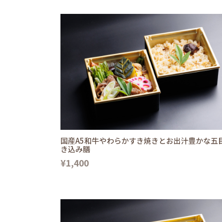
国産A5和牛やわらかすき焼きとお出汁豊かな五
き込み膳
¥1,400