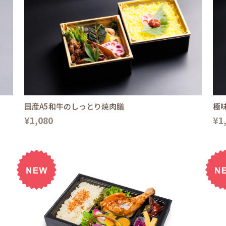
国産A5和牛のしっとり焼肉膳
極
¥1,080
¥1