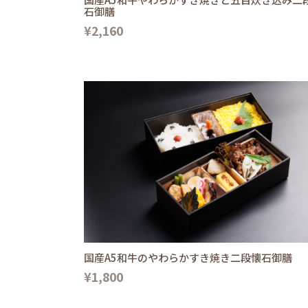
石御膳
¥2,160
国産A5和牛のやわらかすき焼き二段懐石御膳
¥1,800