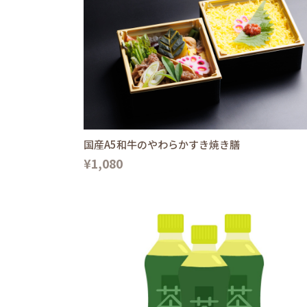
国産A5和牛のやわらかすき焼き膳
¥1,080