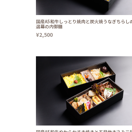
国産A5和牛しっとり焼肉と炭火焼うなぎちらし
選幕の内御膳
¥2,500
国産A5和牛やわらかすき焼きと五目炊き込み二