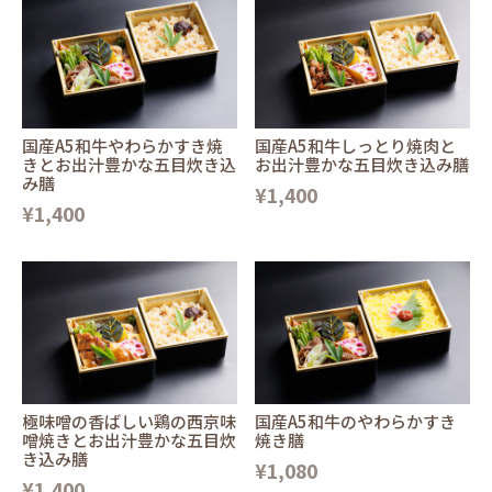
国産A5和牛やわらかすき焼
国産A5和牛しっとり焼肉と
きとお出汁豊かな五目炊き込
お出汁豊かな五目炊き込み膳
み膳
¥1,400
¥1,400
極味噌の香ばしい鶏の西京味
国産A5和牛のやわらかすき
噌焼きとお出汁豊かな五目炊
焼き膳
き込み膳
¥1,080
¥1,400