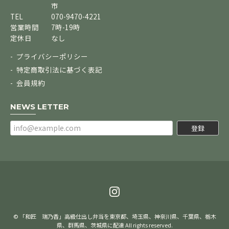
市
TEL
070-9470-4221
営業時間
7時-19時
定休日
なし
プライバシーポリシー
特定商取引法に基づく表記
会員規約
NEWS LETTER
登録
© 「和匠 瑞乃香」高級仕出し弁当を東京都、埼玉県、神奈川県、千葉県、栃木
県、群馬県、茨城県に配達 All rights reserved.