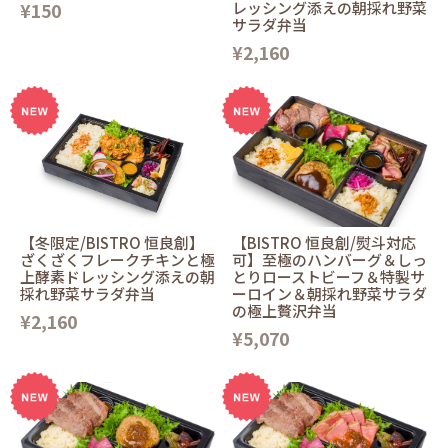
¥150
レッシング添えの朝採れ野菜
サラダ弁当
¥2,160
【冬限定/BISTRO 恒良創】
【BISTRO 恒良創/熨斗対応
ざくざくフレークチキンと極
可】至極のハンバーグ＆しっ
上酵素ドレッシング添えの朝
とりローストビーフ＆特製サ
採れ野菜サラダ弁当
ーロイン＆朝採れ野菜サラダ
の極上贅沢弁当
¥2,160
¥5,070