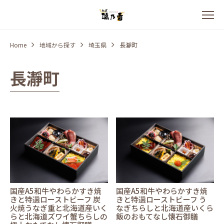
Home
地域から探す
埼玉県
長瀞町
長瀞町
国産A5和牛やわらかすき焼
国産A5和牛やわらかすき焼
きと特選ローストビーフ 炭
きと特選ローストビーフ う
火焼うなぎ重と北海道産いく
なぎちらしと北海道産いくら
らと北海道ズワイ蟹ちらしの
飯のおもてなし懐石御膳