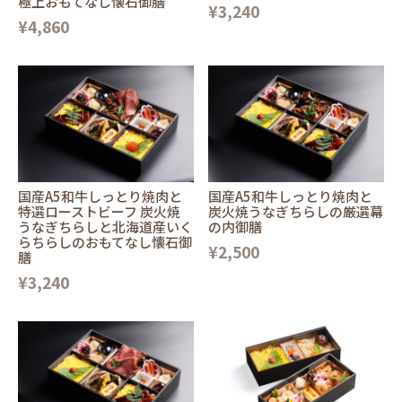
極上おもてなし懐石御膳
¥3,240
¥4,860
国産A5和牛しっとり焼肉と
国産A5和牛しっとり焼肉と
特選ローストビーフ 炭火焼
炭火焼うなぎちらしの厳選幕
うなぎちらしと北海道産いく
の内御膳
らちらしのおもてなし懐石御
¥2,500
膳
¥3,240