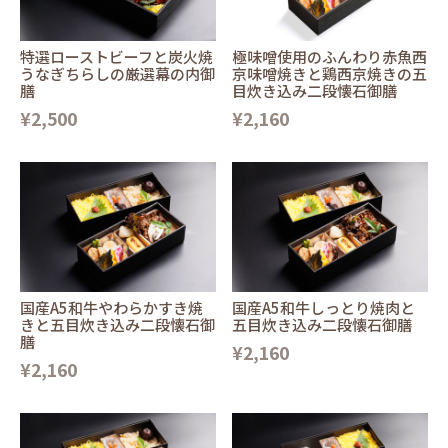
特選ローストビーフと炭火焼
極味噌使用のふんわり赤魚西
うなぎちらしの厳選幕の内御
京味噌焼きと鶏西京焼きの五
膳
目炊き込み二段懐石御膳
¥2,500
¥2,160
国産A5和牛やわらかすき焼
国産A5和牛しっとり焼肉と
きと五目炊き込み二段懐石御
五目炊き込み二段懐石御膳
膳
¥2,160
¥2,160