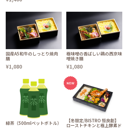
国産A5和牛のしっとり焼肉
極味噌の香ばしい鶏の西京味
膳
噌焼き膳
¥1,080
¥1,080
【冬限定/BISTRO 恒良創】
緑茶（500mlペットボトル）
ローストチキンと極上酵素ド