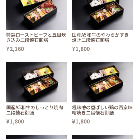
特選ローストビーフと五目炊
国産A5和牛のやわらかすき
き込み二段懐石御膳
焼き二段懐石御膳
¥2,160
¥1,800
国産A5和牛のしっとり焼肉
極味噌の香ばしい鶏の西京味
二段懐石御膳
噌焼き二段懐石御膳
¥1,800
¥1,800