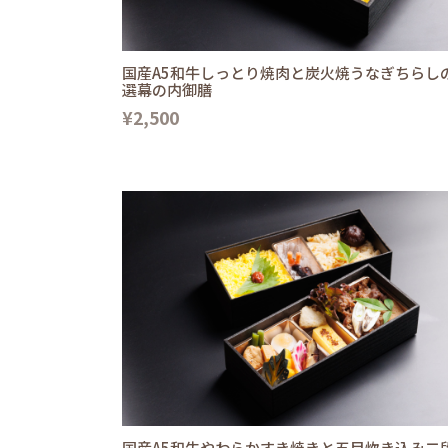
国産A5和牛しっとり焼肉と炭火焼うなぎちらし
選幕の内御膳
¥2,500
国産A5和牛やわらかすき焼きと五目炊き込み二