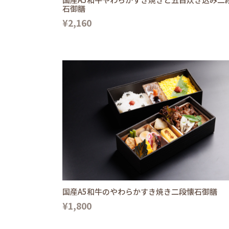
石御膳
¥2,160
国産A5和牛のやわらかすき焼き二段懐石御膳
¥1,800