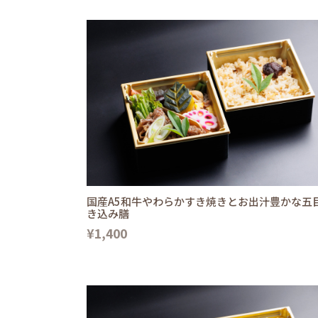
国産A5和牛やわらかすき焼きとお出汁豊かな五
き込み膳
¥1,400