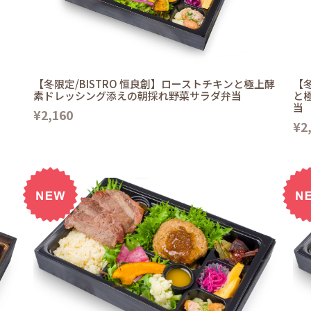
【冬限定/BISTRO 恒良創】ローストチキンと極上酵
【冬
素ドレッシング添えの朝採れ野菜サラダ弁当
と
当
¥2,160
¥2