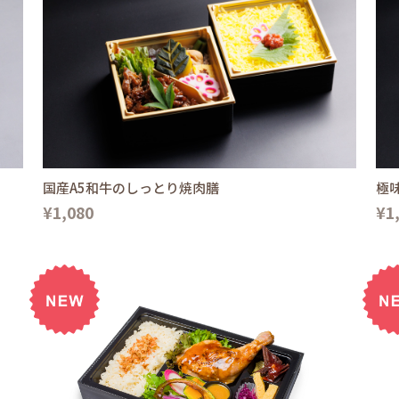
国産A5和牛のしっとり焼肉膳
極
¥1,080
¥1