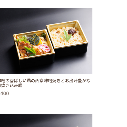
味噌の香ばしい鶏の西京味噌焼きとお出汁豊かな
目炊き込み膳
,400