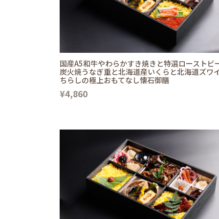
国産A5和牛やわらかすき焼きと特選ローストビ
炭火焼うなぎ重と北海道産いくらと北海道ズワ
ちらしの極上おもてなし懐石御膳
¥4,860