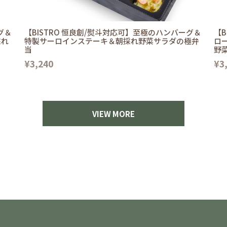
グ＆
【BISTRO 恒良創/熨斗対応可】至極のハンバーグ＆
【B
採れ
特製サーロインステーキ＆朝採れ野菜サラダの極弁
ロ
当
野
¥3,240
¥3
VIEW MORE