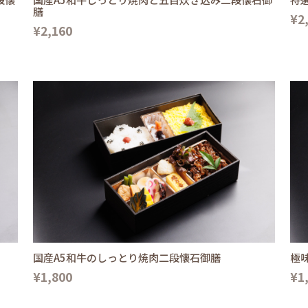
膳
¥2
¥2,160
国産A5和牛のしっとり焼肉二段懐石御膳
極
¥1,800
¥1