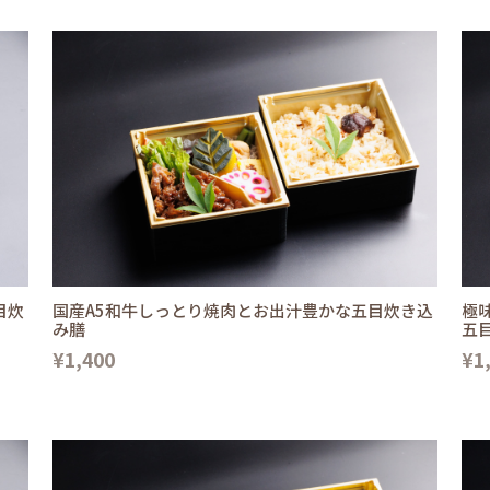
目炊
国産A5和牛しっとり焼肉とお出汁豊かな五目炊き込
極
み膳
五
¥1,400
¥1