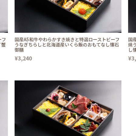
ーフ
国産A5和牛やわらかすき焼きと特選ローストビーフ
国
イ蟹
うなぎちらしと北海道産いくら飯のおもてなし懐石
焼
御膳
し
¥3,240
¥3