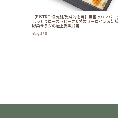
【BISTRO 恒良創/熨斗対応可】至極のハンバー
しっとりローストビーフ＆特製サーロイン＆朝
野菜サラダの極上贅沢弁当
¥5,070