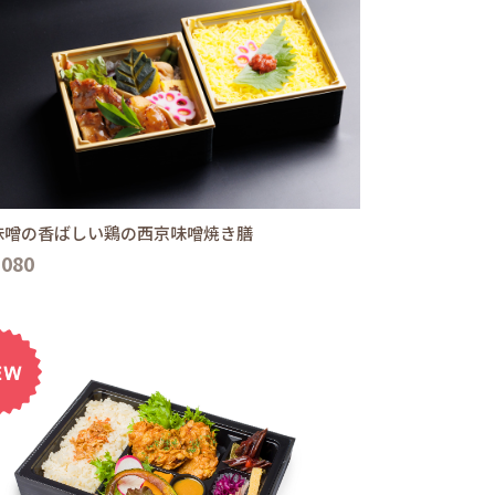
味噌の香ばしい鶏の西京味噌焼き膳
,080