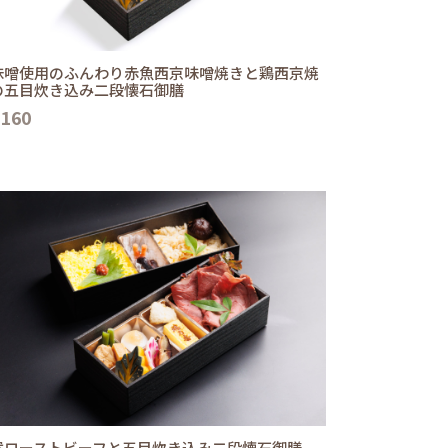
味噌使用のふんわり赤魚西京味噌焼きと鶏西京焼
の五目炊き込み二段懐石御膳
,160
選ローストビーフと五目炊き込み二段懐石御膳