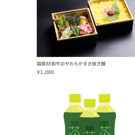
国産A5和牛のやわらかすき焼き膳
¥1,080