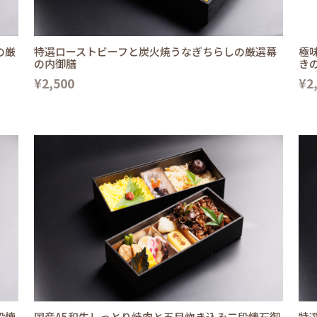
の厳
特選ローストビーフと炭火焼うなぎちらしの厳選幕
極
の内御膳
き
¥2,500
¥2
段懐
国産A5和牛しっとり焼肉と五目炊き込み二段懐石御
特