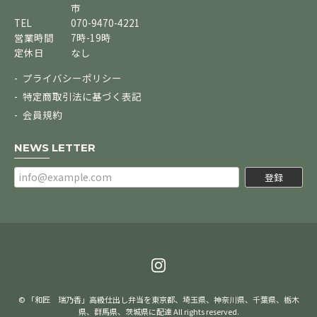
市
TEL
070-9470-4221
営業時間
7時-19時
定休日
なし
プライバシーポリシー
特定商取引法に基づく表記
会員規約
NEWS LETTER
登録
© 「和匠 瑞乃香」高級仕出し弁当を東京都、埼玉県、神奈川県、千葉県、栃木
県、群馬県、茨城県に配達 All rights reserved.