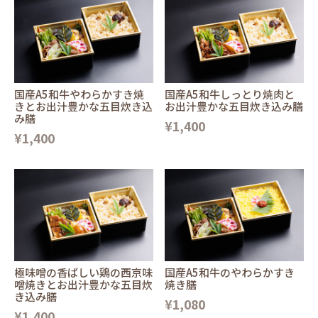
国産A5和牛やわらかすき焼
国産A5和牛しっとり焼肉と
きとお出汁豊かな五目炊き込
お出汁豊かな五目炊き込み膳
み膳
¥1,400
¥1,400
極味噌の香ばしい鶏の西京味
国産A5和牛のやわらかすき
噌焼きとお出汁豊かな五目炊
焼き膳
き込み膳
¥1,080
¥1,400