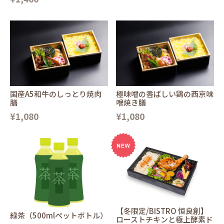
国産A5和牛のしっとり焼肉
極味噌の香ばしい鶏の西京味
膳
噌焼き膳
¥1,080
¥1,080
【冬限定/BISTRO 恒良創】
緑茶（500mlペットボトル）
ローストチキンと極上酵素ド