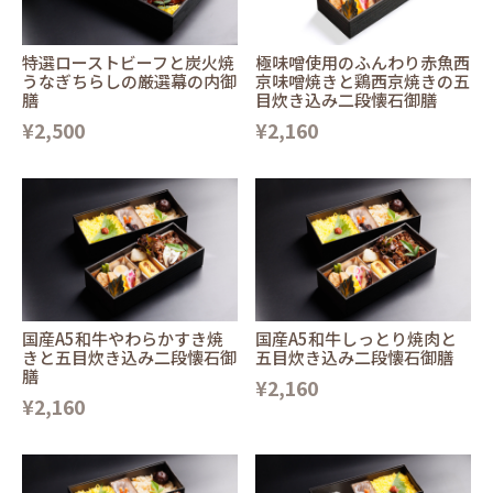
特選ローストビーフと炭火焼
極味噌使用のふんわり赤魚西
うなぎちらしの厳選幕の内御
京味噌焼きと鶏西京焼きの五
膳
目炊き込み二段懐石御膳
¥2,500
¥2,160
国産A5和牛やわらかすき焼
国産A5和牛しっとり焼肉と
きと五目炊き込み二段懐石御
五目炊き込み二段懐石御膳
膳
¥2,160
¥2,160