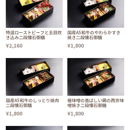
特選ローストビーフと五目炊
国産A5和牛のやわらかすき
き込み二段懐石御膳
焼き二段懐石御膳
¥2,160
¥1,800
国産A5和牛のしっとり焼肉
極味噌の香ばしい鶏の西京味
二段懐石御膳
噌焼き二段懐石御膳
¥1,800
¥1,800