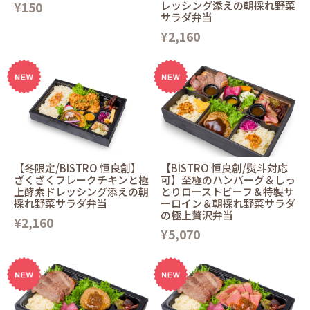
¥150
レッシング添えの朝採れ野菜
サラダ弁当
¥2,160
【冬限定/BISTRO 恒良創】
【BISTRO 恒良創/熨斗対応
ざくざくフレークチキンと極
可】至極のハンバーグ＆しっ
上酵素ドレッシング添えの朝
とりローストビーフ＆特製サ
採れ野菜サラダ弁当
ーロイン＆朝採れ野菜サラダ
の極上贅沢弁当
¥2,160
¥5,070