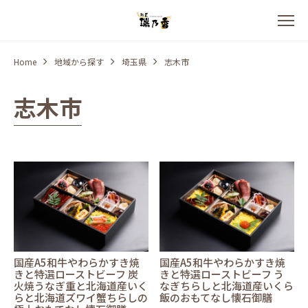
Home
地域から探す
埼玉県
志木市
志木市
国産A5和牛やわらかすき焼
国産A5和牛やわらかすき焼
きと特選ローストビーフ 炭
きと特選ローストビーフ う
火焼うなぎ重と北海道産いく
なぎちらしと北海道産いくら
らと北海道ズワイ蟹ちらしの
飯のおもてなし懐石御膳