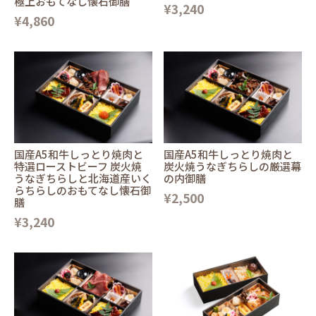
極上おもてなし懐石御膳
¥3,240
¥4,860
国産A5和牛しっとり焼肉と
国産A5和牛しっとり焼肉と
特選ローストビーフ 炭火焼
炭火焼うなぎちらしの厳選幕
うなぎちらしと北海道産いく
の内御膳
らちらしのおもてなし懐石御
¥2,500
膳
¥3,240