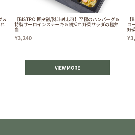
グ＆
【BISTRO 恒良創/熨斗対応可】至極のハンバーグ＆
【B
採れ
特製サーロインステーキ＆朝採れ野菜サラダの極弁
ロ
当
野
¥3,240
¥3
VIEW MORE