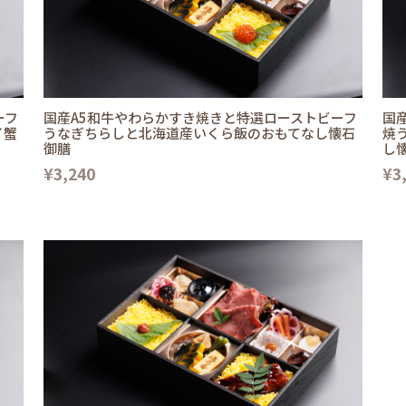
ーフ
国産A5和牛やわらかすき焼きと特選ローストビーフ
国
イ蟹
うなぎちらしと北海道産いくら飯のおもてなし懐石
焼
御膳
し
¥3,240
¥3