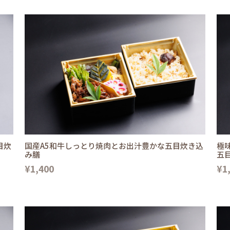
目炊
国産A5和牛しっとり焼肉とお出汁豊かな五目炊き込
極
み膳
五
¥1,400
¥1