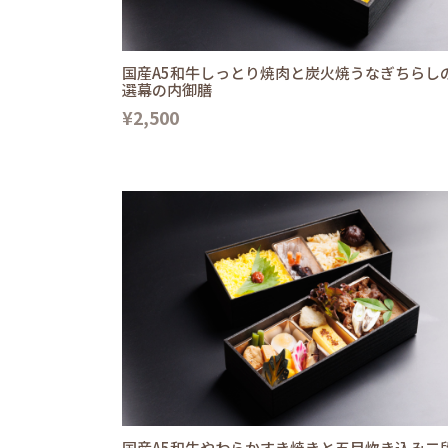
国産A5和牛しっとり焼肉と炭火焼うなぎちらし
選幕の内御膳
¥2,500
国産A5和牛やわらかすき焼きと五目炊き込み二