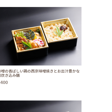
味噌の香ばしい鶏の西京味噌焼きとお出汁豊かな
目炊き込み膳
,400