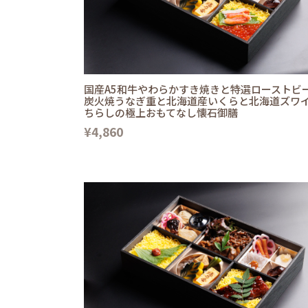
国産A5和牛やわらかすき焼きと特選ローストビ
炭火焼うなぎ重と北海道産いくらと北海道ズワ
ちらしの極上おもてなし懐石御膳
¥4,860