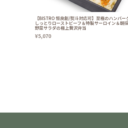
【BISTRO 恒良創/熨斗対応可】至極のハンバー
しっとりローストビーフ＆特製サーロイン＆朝
野菜サラダの極上贅沢弁当
¥5,070