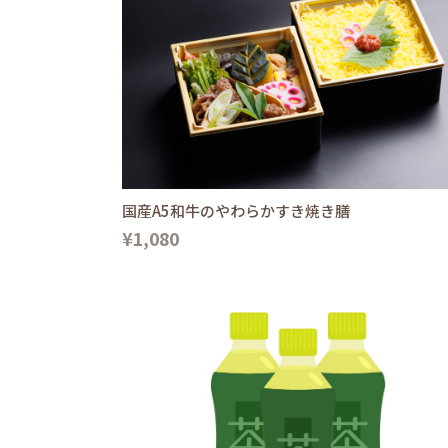
国産A5和牛のやわらかすき焼き膳
¥1,080