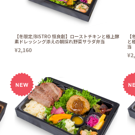
【冬限定/BISTRO 恒良創】ローストチキンと極上酵
【冬
素ドレッシング添えの朝採れ野菜サラダ弁当
と
当
¥2,160
¥2