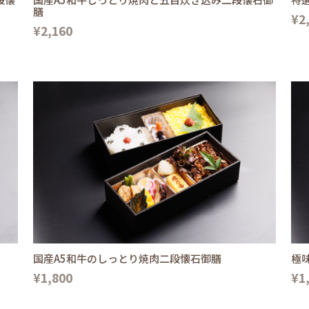
膳
¥2
¥2,160
国産A5和牛のしっとり焼肉二段懐石御膳
極
¥1,800
¥1