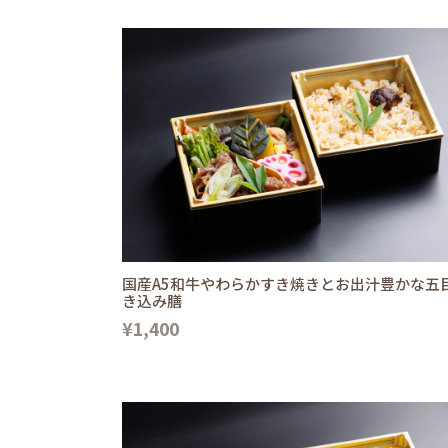
国産A5和牛やわらかすき焼きとお出汁豊かな五
き込み膳
¥1,400