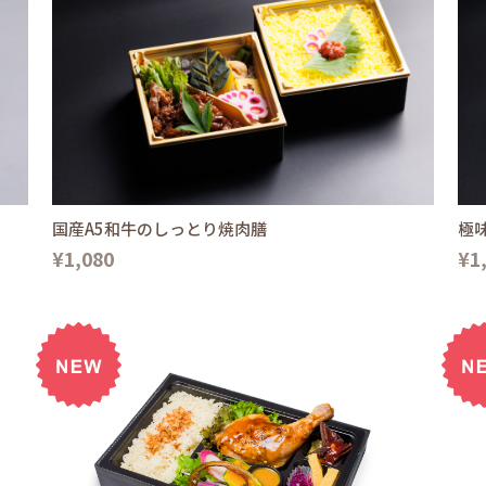
国産A5和牛のしっとり焼肉膳
極
¥1,080
¥1