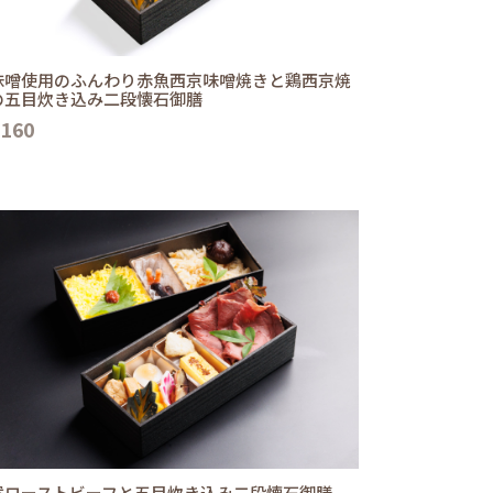
味噌使用のふんわり赤魚西京味噌焼きと鶏西京焼
の五目炊き込み二段懐石御膳
,160
選ローストビーフと五目炊き込み二段懐石御膳