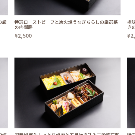
の厳
特選ローストビーフと炭火焼うなぎちらしの厳選幕
極
の内御膳
き
¥2,500
¥2
段懐
国産A5和牛しっとり焼肉と五目炊き込み二段懐石御
特