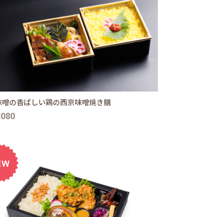
味噌の香ばしい鶏の西京味噌焼き膳
,080