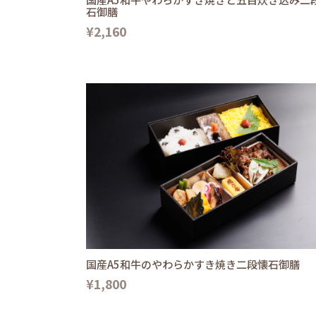
石御膳
¥2,160
国産A5和牛のやわらかすき焼き二段懐石御膳
¥1,800