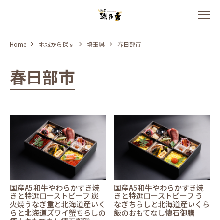
Home
地域から探す
埼玉県
春日部市
春日部市
国産A5和牛やわらかすき焼
国産A5和牛やわらかすき焼
きと特選ローストビーフ 炭
きと特選ローストビーフ う
火焼うなぎ重と北海道産いく
なぎちらしと北海道産いくら
らと北海道ズワイ蟹ちらしの
飯のおもてなし懐石御膳