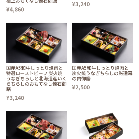
極上おもてなし懐石御膳
¥3,240
¥4,860
国産A5和牛しっとり焼肉と
国産A5和牛しっとり焼肉と
特選ローストビーフ 炭火焼
炭火焼うなぎちらしの厳選幕
うなぎちらしと北海道産いく
の内御膳
らちらしのおもてなし懐石御
¥2,500
膳
¥3,240