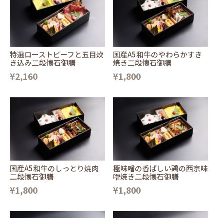
特選ローストビーフと五目炊
国産A5和牛のやわらかすき
き込み二段懐石御膳
焼き二段懐石御膳
¥2,160
¥1,800
国産A5和牛のしっとり焼肉
極味噌の香ばしい鶏の西京味
二段懐石御膳
噌焼き二段懐石御膳
¥1,800
¥1,800