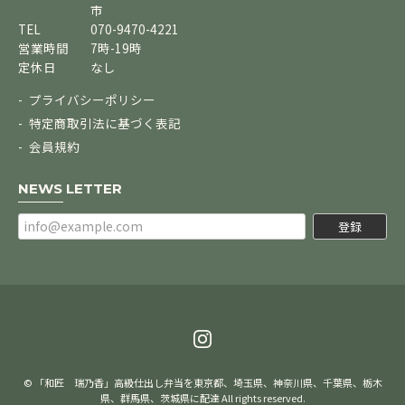
市
TEL
070-9470-4221
営業時間
7時-19時
定休日
なし
プライバシーポリシー
特定商取引法に基づく表記
会員規約
NEWS LETTER
登録
© 「和匠 瑞乃香」高級仕出し弁当を東京都、埼玉県、神奈川県、千葉県、栃木
県、群馬県、茨城県に配達 All rights reserved.