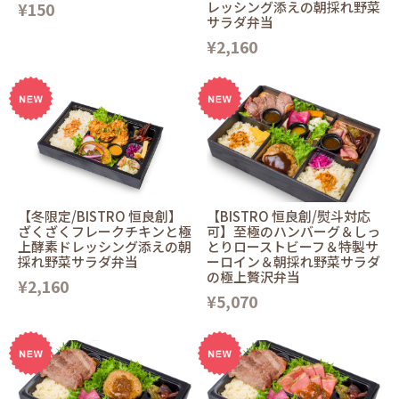
¥150
レッシング添えの朝採れ野菜
サラダ弁当
¥2,160
【冬限定/BISTRO 恒良創】
【BISTRO 恒良創/熨斗対応
ざくざくフレークチキンと極
可】至極のハンバーグ＆しっ
上酵素ドレッシング添えの朝
とりローストビーフ＆特製サ
採れ野菜サラダ弁当
ーロイン＆朝採れ野菜サラダ
の極上贅沢弁当
¥2,160
¥5,070