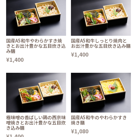
国産A5和牛やわらかすき焼
国産A5和牛しっとり焼肉と
きとお出汁豊かな五目炊き込
お出汁豊かな五目炊き込み膳
み膳
¥1,400
¥1,400
極味噌の香ばしい鶏の西京味
国産A5和牛のやわらかすき
噌焼きとお出汁豊かな五目炊
焼き膳
き込み膳
¥1,080
¥1,400