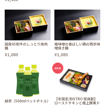
国産A5和牛のしっとり焼肉
極味噌の香ばしい鶏の西京味
膳
噌焼き膳
¥1,080
¥1,080
【冬限定/BISTRO 恒良創】
緑茶（500mlペットボトル）
ローストチキンと極上酵素ド