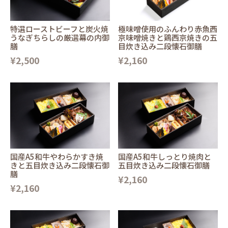
特選ローストビーフと炭火焼
極味噌使用のふんわり赤魚西
うなぎちらしの厳選幕の内御
京味噌焼きと鶏西京焼きの五
膳
目炊き込み二段懐石御膳
¥2,500
¥2,160
国産A5和牛やわらかすき焼
国産A5和牛しっとり焼肉と
きと五目炊き込み二段懐石御
五目炊き込み二段懐石御膳
膳
¥2,160
¥2,160