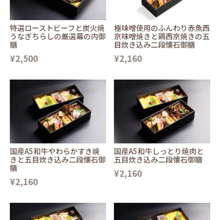
特選ローストビーフと炭火焼
極味噌使用のふんわり赤魚西
うなぎちらしの厳選幕の内御
京味噌焼きと鶏西京焼きの五
膳
目炊き込み二段懐石御膳
¥2,500
¥2,160
国産A5和牛やわらかすき焼
国産A5和牛しっとり焼肉と
きと五目炊き込み二段懐石御
五目炊き込み二段懐石御膳
膳
¥2,160
¥2,160