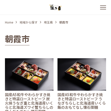
Home
地域から探す
埼玉県
朝霞市
朝霞市
国産A5和牛やわらかすき焼
国産A5和牛やわらかすき焼
きと特選ローストビーフ 炭
きと特選ローストビーフ う
火焼うなぎ重と北海道産いく
なぎちらしと北海道産いくら
らと北海道ズワイ蟹ちらしの
飯のおもてなし懐石御膳