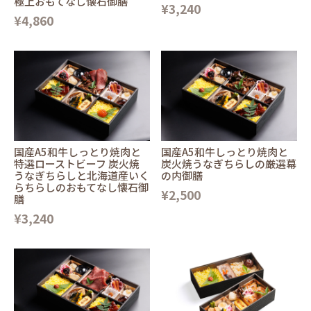
極上おもてなし懐石御膳
¥3,240
¥4,860
国産A5和牛しっとり焼肉と
国産A5和牛しっとり焼肉と
特選ローストビーフ 炭火焼
炭火焼うなぎちらしの厳選幕
うなぎちらしと北海道産いく
の内御膳
らちらしのおもてなし懐石御
¥2,500
膳
¥3,240