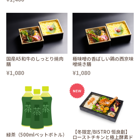
国産A5和牛のしっとり焼肉
極味噌の香ばしい鶏の西京味
膳
噌焼き膳
¥1,080
¥1,080
【冬限定/BISTRO 恒良創】
緑茶（500mlペットボトル）
ローストチキンと極上酵素ド