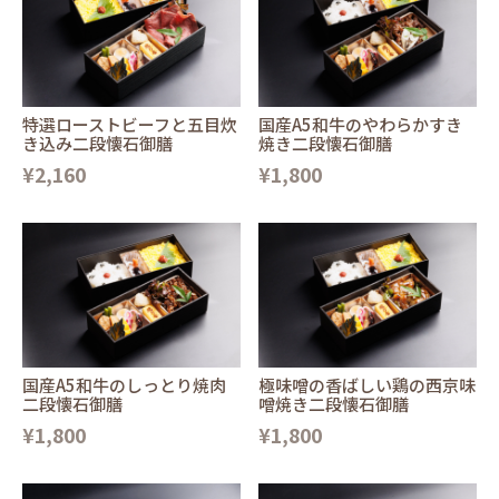
特選ローストビーフと五目炊
国産A5和牛のやわらかすき
き込み二段懐石御膳
焼き二段懐石御膳
¥2,160
¥1,800
国産A5和牛のしっとり焼肉
極味噌の香ばしい鶏の西京味
二段懐石御膳
噌焼き二段懐石御膳
¥1,800
¥1,800