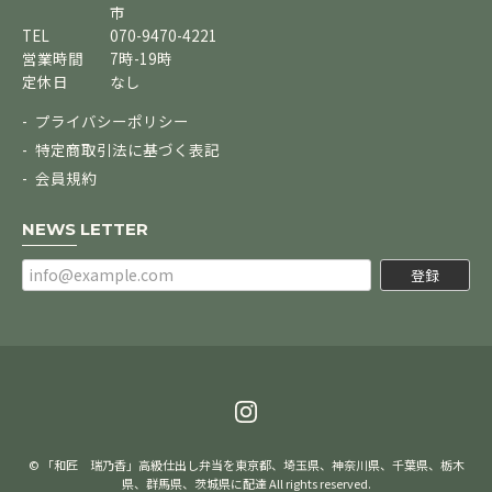
市
TEL
070-9470-4221
営業時間
7時-19時
定休日
なし
プライバシーポリシー
特定商取引法に基づく表記
会員規約
NEWS LETTER
登録
© 「和匠 瑞乃香」高級仕出し弁当を東京都、埼玉県、神奈川県、千葉県、栃木
県、群馬県、茨城県に配達 All rights reserved.