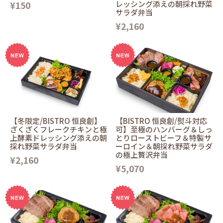
¥150
レッシング添えの朝採れ野菜
サラダ弁当
¥2,160
【冬限定/BISTRO 恒良創】
【BISTRO 恒良創/熨斗対応
ざくざくフレークチキンと極
可】至極のハンバーグ＆しっ
上酵素ドレッシング添えの朝
とりローストビーフ＆特製サ
採れ野菜サラダ弁当
ーロイン＆朝採れ野菜サラダ
の極上贅沢弁当
¥2,160
¥5,070