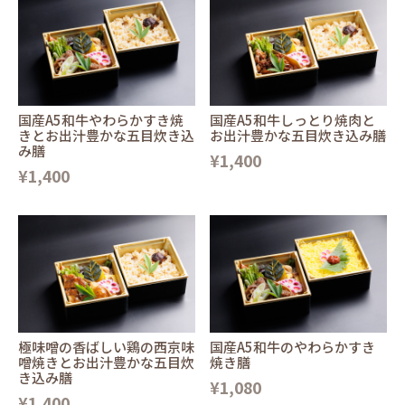
国産A5和牛やわらかすき焼
国産A5和牛しっとり焼肉と
きとお出汁豊かな五目炊き込
お出汁豊かな五目炊き込み膳
み膳
¥1,400
¥1,400
極味噌の香ばしい鶏の西京味
国産A5和牛のやわらかすき
噌焼きとお出汁豊かな五目炊
焼き膳
き込み膳
¥1,080
¥1,400